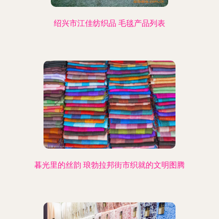
绍兴市江佳纺织品 毛毯产品列表
暮光里的丝韵 琅勃拉邦街市织就的文明图腾