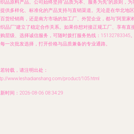
纺织品原料产品。公司始终坚持“品质为本、服务为先”的原则，为
户提供多样化、标准化的产品支持与直销渠道。无论是在华北地
的百货经销商，还是南方市场的加工厂、外贸企业，都与“阿里家
纺织品厂”建立了稳定合作关系。如果你想对接正规工厂、享有直
购层级、选择诚信服务，可随时拨打服务热线：15132783345
让每一次批发选择，打开价格与品质兼备的专业通路。
如若转载，请注明出处：
ttp://www.leshadianshang.com/product/105.html
新时间：2026-08-06 08:34:29