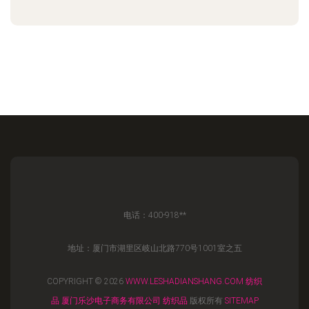
电话：400-918**
地址：厦门市湖里区岐山北路770号1001室之五
COPYRIGHT © 2026
WWW.LESHADIANSHANG.COM
纺织
品
厦门乐沙电子商务有限公司
纺织品
版权所有
SITEMAP