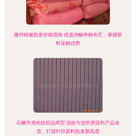
滕州棉被批发价格指南 优选鸿畅华棉布艺，掌握原
料采购优势
石狮市美纶纺织品商贸 混纺与交织类面料产品全
览，打造针织原料批发新高度